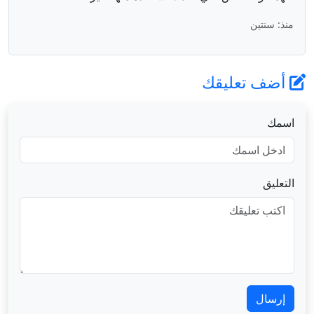
منذ: سنتين
أضف تعليقك
اسمك
التعليق
إرسال