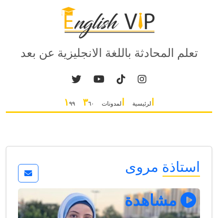
تعلم المحادثة باللغة الانجليزية عن بعد
ا
ا
٣
١
لرئيسية
لمدونات
٦٠
٩٩
استاذة مروى
مشاهدة