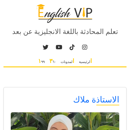
تعلم المحادثة باللغة الانجليزية عن بعد
ا
ا
٣
١
لرئيسية
لمدونات
٦٠
٩٩
الاستاذة ملاك