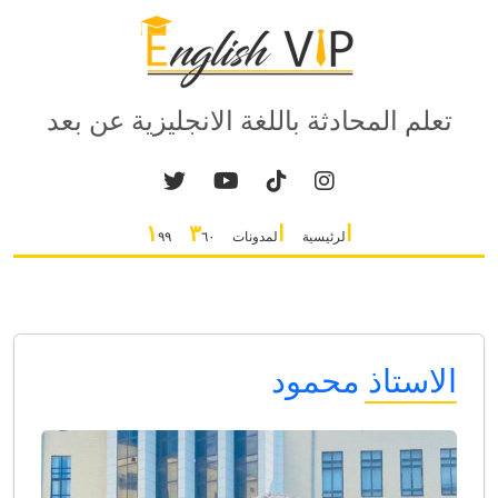
تعلم المحادثة باللغة الانجليزية عن بعد
ا
ا
٣
١
لرئيسية
لمدونات
٦٠
٩٩
الاستاذ محمود