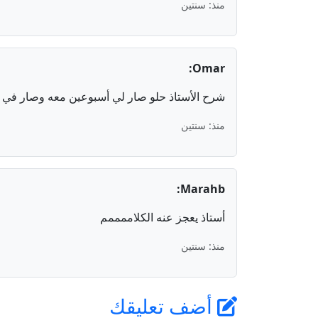
منذ: سنتين
Omar:
شرح الأستاذ حلو صار لي أسبوعين معه وصار في ت
منذ: سنتين
Marahb:
أستاذ يعجز عنه الكلاممممم
منذ: سنتين
أضف تعليقك