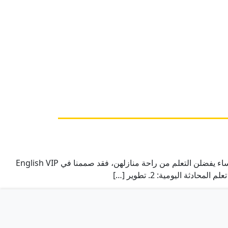
دورة الانجليزية للنساء تعد اللغة الإنجليزية من المهارات الأساسية التي تحتاجها النساء لتحقيق تطلعاتهن الشخصية والمهنية. ولأن العديد من النساء يفضلن التعلم من راحة منازلهن، فقد صممنا في English VIP