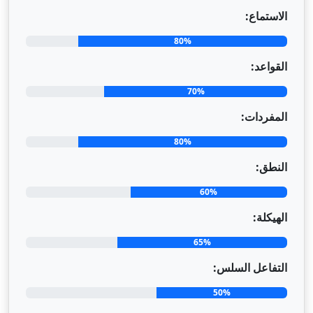
الاستماع:
80%
القواعد:
70%
المفردات:
80%
النطق:
60%
الهيكلة:
65%
التفاعل السلس:
50%