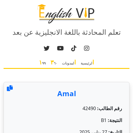
تعلم المحادثة باللغة الانجليزية عن بعد
ا
ا
٣
١
لرئيسية
لمدونات
٦٠
٩٩
Amal
رقم الطالب:
42490
النتيجة:
B1
التاريخ:
27 يناير، 2025