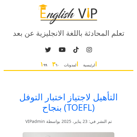
تعلم المحادثة باللغة الانجليزية عن بعد
ا
ا
٣
١
لرئيسية
لمدونات
٦٠
٩٩
التأهيل لاجتياز اختبار التوفل
(TOEFL) بنجاح
تم النشر في: 23 يناير، 2025 بواسطة VIPadmin